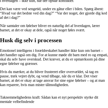
i hverdagen – ikke kun, når der opstår konflikter.
Det kan være ved sengetid, under en gåtur eller i bilen. Spørg åbent:
“Hvad var det bedste ved din dag?” “Var der noget, der gjorde dig ked
af det i dag?”
Når samtaler om følelser bliver en naturlig del af hverdagen, lærer
barnet, at det er okay at dele, også når noget føles svært.
Husk dig selv i processen
Emotionel intelligens i forældreskabet handler ikke kun om barnet –
det handler også om dig. For at kunne møde dit barn med ro og empati,
skal du selv have overskud. Det kræver, at du er opmærksom på dine
egne følelser og grænser.
Hvis du mærker, at du bliver frustreret eller overvældet, så tag en
pause, træk vejret dybt, og vend tilbage, når du er klar. Det viser
barnet, at det er okay at tage ansvar for sine egne følelser – og at man
kan reparere, hvis man mister tålmodigheden.
Taknemmelighedens kraft: Sådan kan et nyt perspektiv styrke dit
mentale velbefindende