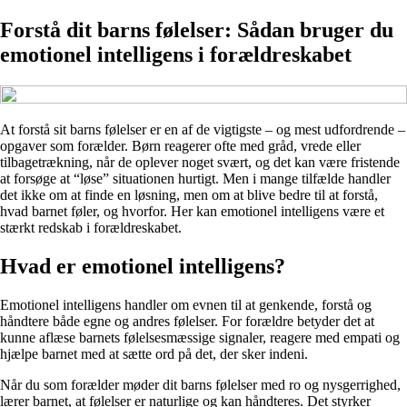
Forstå dit barns følelser: Sådan bruger du
emotionel intelligens i forældreskabet
At forstå sit barns følelser er en af de vigtigste – og mest udfordrende –
opgaver som forælder. Børn reagerer ofte med gråd, vrede eller
tilbagetrækning, når de oplever noget svært, og det kan være fristende
at forsøge at “løse” situationen hurtigt. Men i mange tilfælde handler
det ikke om at finde en løsning, men om at blive bedre til at forstå,
hvad barnet føler, og hvorfor. Her kan emotionel intelligens være et
stærkt redskab i forældreskabet.
Hvad er emotionel intelligens?
Emotionel intelligens handler om evnen til at genkende, forstå og
håndtere både egne og andres følelser. For forældre betyder det at
kunne aflæse barnets følelsesmæssige signaler, reagere med empati og
hjælpe barnet med at sætte ord på det, der sker indeni.
Når du som forælder møder dit barns følelser med ro og nysgerrighed,
lærer barnet, at følelser er naturlige og kan håndteres. Det styrker