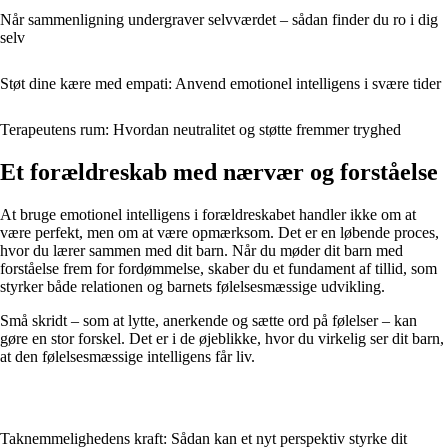
Når sammenligning undergraver selvværdet – sådan finder du ro i dig
selv
Støt dine kære med empati: Anvend emotionel intelligens i svære tider
Terapeutens rum: Hvordan neutralitet og støtte fremmer tryghed
Et forældreskab med nærvær og forståelse
At bruge emotionel intelligens i forældreskabet handler ikke om at
være perfekt, men om at være opmærksom. Det er en løbende proces,
hvor du lærer sammen med dit barn. Når du møder dit barn med
forståelse frem for fordømmelse, skaber du et fundament af tillid, som
styrker både relationen og barnets følelsesmæssige udvikling.
Små skridt – som at lytte, anerkende og sætte ord på følelser – kan
gøre en stor forskel. Det er i de øjeblikke, hvor du virkelig ser dit barn,
at den følelsesmæssige intelligens får liv.
Taknemmelighedens kraft: Sådan kan et nyt perspektiv styrke dit