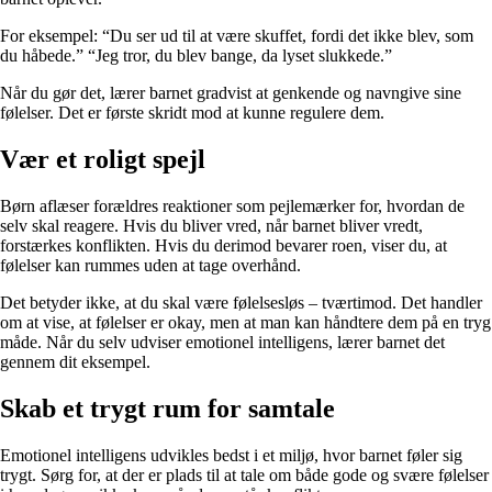
For eksempel: “Du ser ud til at være skuffet, fordi det ikke blev, som
du håbede.” “Jeg tror, du blev bange, da lyset slukkede.”
Når du gør det, lærer barnet gradvist at genkende og navngive sine
følelser. Det er første skridt mod at kunne regulere dem.
Vær et roligt spejl
Børn aflæser forældres reaktioner som pejlemærker for, hvordan de
selv skal reagere. Hvis du bliver vred, når barnet bliver vredt,
forstærkes konflikten. Hvis du derimod bevarer roen, viser du, at
følelser kan rummes uden at tage overhånd.
Det betyder ikke, at du skal være følelsesløs – tværtimod. Det handler
om at vise, at følelser er okay, men at man kan håndtere dem på en tryg
måde. Når du selv udviser emotionel intelligens, lærer barnet det
gennem dit eksempel.
Skab et trygt rum for samtale
Emotionel intelligens udvikles bedst i et miljø, hvor barnet føler sig
trygt. Sørg for, at der er plads til at tale om både gode og svære følelser