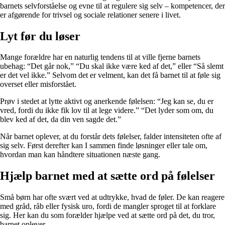
barnets selvforståelse og evne til at regulere sig selv – kompetencer, der
er afgørende for trivsel og sociale relationer senere i livet.
Lyt før du løser
Mange forældre har en naturlig tendens til at ville fjerne barnets
ubehag: “Det går nok,” “Du skal ikke være ked af det,” eller “Så slemt
er det vel ikke.” Selvom det er velment, kan det få barnet til at føle sig
overset eller misforstået.
Prøv i stedet at lytte aktivt og anerkende følelsen: “Jeg kan se, du er
vred, fordi du ikke fik lov til at lege videre.” “Det lyder som om, du
blev ked af det, da din ven sagde det.”
Når barnet oplever, at du forstår dets følelser, falder intensiteten ofte af
sig selv. Først derefter kan I sammen finde løsninger eller tale om,
hvordan man kan håndtere situationen næste gang.
Hjælp barnet med at sætte ord på følelser
Små børn har ofte svært ved at udtrykke, hvad de føler. De kan reagere
med gråd, råb eller fysisk uro, fordi de mangler sproget til at forklare
sig. Her kan du som forælder hjælpe ved at sætte ord på det, du tror,
barnet oplever.