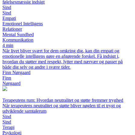
følelsesmæssig indsigt
Sind
Sind
Empati
Emotionel Intelligens
Relationer
Mental Sundhed
Kommunikation
4 min
Når livet bliver svært for dem omkring dig, kan din empati og
emotionelle intelligens gøre en afgørende forskel. Få indsigt i,
hvordan du støtter med respekt, lytter med nærvær og passer på
både dig selv og andre i svære tider.
Finn Nørgaard
Finn
Nørgaard
Terapeutens rum: Hvordan neutralitet og støtte fremmer tryghed
Når terapeutens neutralitet og støtte bliver nøglen til et trygt og
udviklende samtalerum
Sind
Sind
Terapi
Psykologi