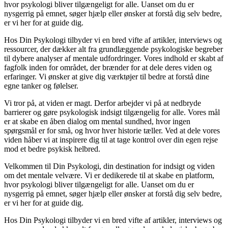
hvor psykologi bliver tilgængeligt for alle. Uanset om du er
nysgerrig på emnet, søger hjælp eller ønsker at forstå dig selv bedre,
er vi her for at guide dig.
Hos Din Psykologi tilbyder vi en bred vifte af artikler, interviews og
ressourcer, der dækker alt fra grundlæggende psykologiske begreber
til dybere analyser af mentale udfordringer. Vores indhold er skabt af
fagfolk inden for området, der brænder for at dele deres viden og
erfaringer. Vi ønsker at give dig værktøjer til bedre at forstå dine
egne tanker og følelser.
Vi tror på, at viden er magt. Derfor arbejder vi på at nedbryde
barrierer og gøre psykologisk indsigt tilgængelig for alle. Vores mål
er at skabe en åben dialog om mental sundhed, hvor ingen
spørgsmål er for små, og hvor hver historie tæller. Ved at dele vores
viden håber vi at inspirere dig til at tage kontrol over din egen rejse
mod et bedre psykisk helbred.
Velkommen til Din Psykologi, din destination for indsigt og viden
om det mentale velvære. Vi er dedikerede til at skabe en platform,
hvor psykologi bliver tilgængeligt for alle. Uanset om du er
nysgerrig på emnet, søger hjælp eller ønsker at forstå dig selv bedre,
er vi her for at guide dig.
Hos Din Psykologi tilbyder vi en bred vifte af artikler, interviews og