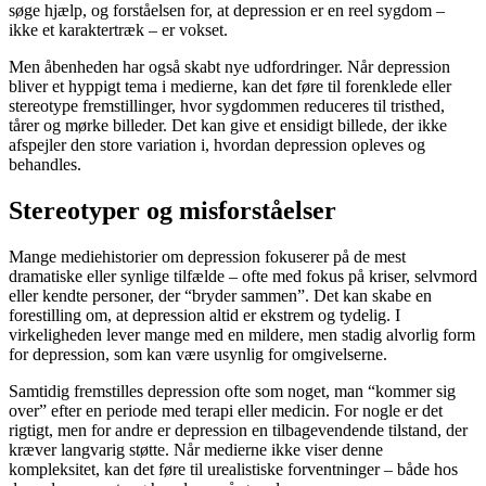
søge hjælp, og forståelsen for, at depression er en reel sygdom –
ikke et karaktertræk – er vokset.
Men åbenheden har også skabt nye udfordringer. Når depression
bliver et hyppigt tema i medierne, kan det føre til forenklede eller
stereotype fremstillinger, hvor sygdommen reduceres til tristhed,
tårer og mørke billeder. Det kan give et ensidigt billede, der ikke
afspejler den store variation i, hvordan depression opleves og
behandles.
Stereotyper og misforståelser
Mange mediehistorier om depression fokuserer på de mest
dramatiske eller synlige tilfælde – ofte med fokus på kriser, selvmord
eller kendte personer, der “bryder sammen”. Det kan skabe en
forestilling om, at depression altid er ekstrem og tydelig. I
virkeligheden lever mange med en mildere, men stadig alvorlig form
for depression, som kan være usynlig for omgivelserne.
Samtidig fremstilles depression ofte som noget, man “kommer sig
over” efter en periode med terapi eller medicin. For nogle er det
rigtigt, men for andre er depression en tilbagevendende tilstand, der
kræver langvarig støtte. Når medierne ikke viser denne
kompleksitet, kan det føre til urealistiske forventninger – både hos