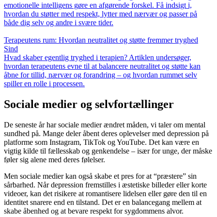
emotionelle intelligens gøre en afgørende forskel. Få indsigt i,
hvordan du støtter med respekt, lytter med nærvær og passer på
både dig selv og andre i svære tider.
Terapeutens rum: Hvordan neutralitet og støtte fremmer tryghed
Sind
Hvad skaber egentlig tryghed i terapien? Artiklen undersøger,
hvordan terapeutens evne til at balancere neutralitet og støtte kan
åbne for tillid, nærvær og forandring – og hvordan rummet selv
spiller en rolle i processen.
Sociale medier og selvfortællinger
De seneste år har sociale medier ændret måden, vi taler om mental
sundhed på. Mange deler åbent deres oplevelser med depression på
platforme som Instagram, TikTok og YouTube. Det kan være en
vigtig kilde til fællesskab og genkendelse – især for unge, der måske
føler sig alene med deres følelser.
Men sociale medier kan også skabe et pres for at “præstere” sin
sårbarhed. Når depression fremstilles i æstetiske billeder eller korte
videoer, kan det risikere at romantisere lidelsen eller gøre den til en
identitet snarere end en tilstand. Det er en balancegang mellem at
skabe åbenhed og at bevare respekt for sygdommens alvor.