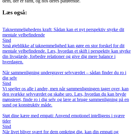
dem, der er ramt, og hos deres pårørende.
Læs også:
Taknemmelighedens kraft: Sådan kan et nyt perspektiv styrke dit
mentale velbefindende
Sind
Små øjeblikke af taknemmelighed kan gøre en stor forskel for dit
mentale velbefindende. Læs, hvordan et skift i perspektiv kan styrke
din livsglæde, forbedre relationer og give dig mere balance i
hverdagen.
Når sammenligning undergraver selvværdet – sådan finder du ro i
dig selv
Sind
Vi spejler os alle i andre, men når sammenligningen tager over, kan
den svække selvværdet og skabe uro. Læs, hvordan du kan bryde
mønsteret, finde ro i dig selv og lære at bruge sammenligning på en
sund og konstruktiv måde.
Støt dine kære med empati: Anvend emotionel intelligens i svære
tider
Sind
Når livet bliver svært for dem omkring dig, kan din empati og