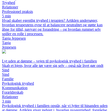
Tryghed
Relationer
Professionel praksis
5 min
Hvad skaber egentlig tryghed i terapien? Artiklen undersøger,
hvordan terapeutens evne til at balancere neutralitet og støtte kan
åbne for tillid, nærvær og forandring – og hvordan rummet selv
spiller en rolle i processen.
Tanja Jeppesen
Tanja
Jeppesen
Lyt uden at dømme – vejen til psykologisk tryghed i familien
Skab et hjem, hvor alle tør være sig selv – også når livet gør ondt
Sind
Sind
Familie
Psykologisk tryghed
Kommunikation
Forældreskab
Relationer
3 min
Psykologisk tryghed i familien opstår, når vi lytter til hinanden uden
at dømme. Artiklen giver indsigt i, hvordan nysgerrighed, forståelse