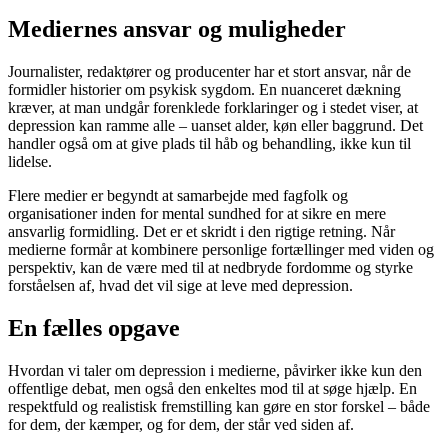
Mediernes ansvar og muligheder
Journalister, redaktører og producenter har et stort ansvar, når de
formidler historier om psykisk sygdom. En nuanceret dækning
kræver, at man undgår forenklede forklaringer og i stedet viser, at
depression kan ramme alle – uanset alder, køn eller baggrund. Det
handler også om at give plads til håb og behandling, ikke kun til
lidelse.
Flere medier er begyndt at samarbejde med fagfolk og
organisationer inden for mental sundhed for at sikre en mere
ansvarlig formidling. Det er et skridt i den rigtige retning. Når
medierne formår at kombinere personlige fortællinger med viden og
perspektiv, kan de være med til at nedbryde fordomme og styrke
forståelsen af, hvad det vil sige at leve med depression.
En fælles opgave
Hvordan vi taler om depression i medierne, påvirker ikke kun den
offentlige debat, men også den enkeltes mod til at søge hjælp. En
respektfuld og realistisk fremstilling kan gøre en stor forskel – både
for dem, der kæmper, og for dem, der står ved siden af.