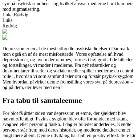
syn på psykisk sundhed – og hvilket ansvar medierne har i kampen
mod stigmatisering.
Luka Rødvig
Luka
Rødvig
Depression er en af de mest udbredte psykiske lidelser i Danmark,
men også en af de mest misforståede. Vores opfattelse af, hvad
depression er, og hvem der rammes, formes i høj grad af de billeder
og fortællinger, vi møder i medierne. Fra nyhedsartikler og
dokumentarer til serier og sociale medier spiller medierne en central
rolle i, hvordan vi som samfund taler om og forstår psykisk sygdom.
Men hvordan påvirker denne fremstilling vores syn på depression –
og på dem, der lever med den?
Fra tabu til samtaleemne
For blot få årtier siden var depression et emne, der sjældent blev
nævnt offentligt. Psykisk sygdom blev ofte forbundet med skam,
svaghed eller personlig fiasko. I dag er billedet anderledes. Kendte
personer står frem med deres historier, og medierne dækker emnet
langt mere åbent. Denne udvikling har haft en positiv effekt: flere tør