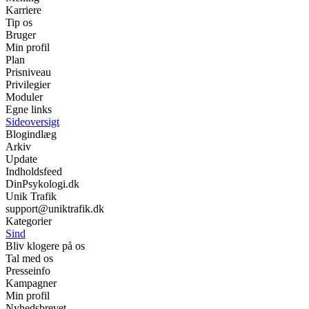
Karriere
Tip os
Bruger
Min profil
Plan
Prisniveau
Privilegier
Moduler
Egne links
Sideoversigt
Blogindlæg
Arkiv
Update
Indholdsfeed
DinPsykologi.dk
Unik Trafik
support@uniktrafik.dk
Kategorier
Sind
Bliv klogere på os
Tal med os
Presseinfo
Kampagner
Min profil
Nyhedsbrevet