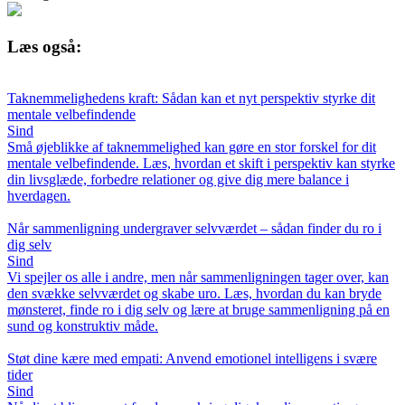
Læs også:
Taknemmelighedens kraft: Sådan kan et nyt perspektiv styrke dit
mentale velbefindende
Sind
Små øjeblikke af taknemmelighed kan gøre en stor forskel for dit
mentale velbefindende. Læs, hvordan et skift i perspektiv kan styrke
din livsglæde, forbedre relationer og give dig mere balance i
hverdagen.
Når sammenligning undergraver selvværdet – sådan finder du ro i
dig selv
Sind
Vi spejler os alle i andre, men når sammenligningen tager over, kan
den svække selvværdet og skabe uro. Læs, hvordan du kan bryde
mønsteret, finde ro i dig selv og lære at bruge sammenligning på en
sund og konstruktiv måde.
Støt dine kære med empati: Anvend emotionel intelligens i svære
tider
Sind