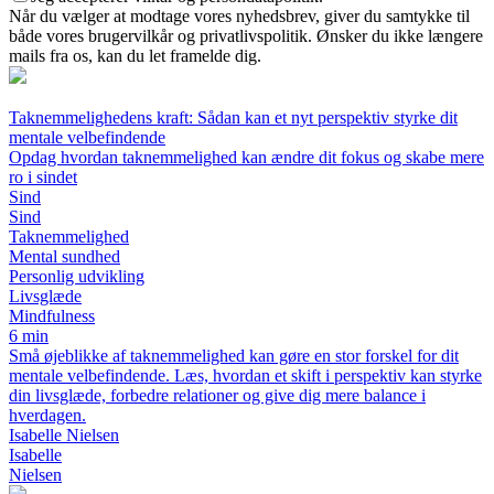
Når du vælger at modtage vores nyhedsbrev, giver du samtykke til
både vores brugervilkår og privatlivspolitik. Ønsker du ikke længere
mails fra os, kan du let framelde dig.
Taknemmelighedens kraft: Sådan kan et nyt perspektiv styrke dit
mentale velbefindende
Opdag hvordan taknemmelighed kan ændre dit fokus og skabe mere
ro i sindet
Sind
Sind
Taknemmelighed
Mental sundhed
Personlig udvikling
Livsglæde
Mindfulness
6 min
Små øjeblikke af taknemmelighed kan gøre en stor forskel for dit
mentale velbefindende. Læs, hvordan et skift i perspektiv kan styrke
din livsglæde, forbedre relationer og give dig mere balance i
hverdagen.
Isabelle Nielsen
Isabelle
Nielsen