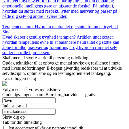
Når livet bliver svært for dem omkring dig, kan din empati og
emotionelle intelligens gøre en afgørende forskel. Få indsigt i,
hvordan du støtter med respekt, lytter med nærvær og passer på
både dig selv og andre i svære tider.
Terapeutens rum: Hvordan neutralitet og støtte fremmer tryghed
Sind
Hvad skaber egentlig tryghed i terapien? Artiklen undersøger,
hvordan terapeutens evne til at balancere neutralitet og støtte kan
åbne for tillid, nærvær og forandring – og hvordan rummet selv
spiller en rolle i processen.
Skab mental styrke – trin til personlig udvikling
Opdag teknikker til at opbygge mental styrke og resilience i møte
med livets udfordringer. E-bogen giver dig redskaber til at udvikle
selvdisciplin, optimisme og en løsningsorienteret tankegang.
Læs e-bogen i dag
Følg med – få vores nyhedsbrev
Gode tips. Ingen spam. Bare brugbar viden – gratis.
Indtast e-mail
Skriv dig op
Tak for din tilmelding
Jeg accepterer vilkår og persondatapolitik.