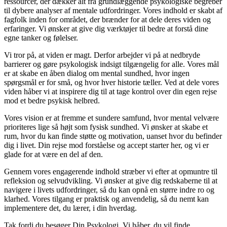
ressourcer, der dækker alt fra grundlæggende psykologiske begreber
til dybere analyser af mentale udfordringer. Vores indhold er skabt af
fagfolk inden for området, der brænder for at dele deres viden og
erfaringer. Vi ønsker at give dig værktøjer til bedre at forstå dine
egne tanker og følelser.
Vi tror på, at viden er magt. Derfor arbejder vi på at nedbryde
barrierer og gøre psykologisk indsigt tilgængelig for alle. Vores mål
er at skabe en åben dialog om mental sundhed, hvor ingen
spørgsmål er for små, og hvor hver historie tæller. Ved at dele vores
viden håber vi at inspirere dig til at tage kontrol over din egen rejse
mod et bedre psykisk helbred.
Vores vision er at fremme et sundere samfund, hvor mental velvære
prioriteres lige så højt som fysisk sundhed. Vi ønsker at skabe et
rum, hvor du kan finde støtte og motivation, uanset hvor du befinder
dig i livet. Din rejse mod forståelse og accept starter her, og vi er
glade for at være en del af den.
Gennem vores engagerende indhold stræber vi efter at opmuntre til
refleksion og selvudvikling. Vi ønsker at give dig redskaberne til at
navigere i livets udfordringer, så du kan opnå en større indre ro og
klarhed. Vores tilgang er praktisk og anvendelig, så du nemt kan
implementere det, du lærer, i din hverdag.
Tak fordi du besøger Din Psykologi. Vi håber, du vil finde