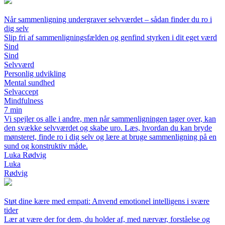
Når sammenligning undergraver selvværdet – sådan finder du ro i
dig selv
Slip fri af sammenligningsfælden og genfind styrken i dit eget værd
Sind
Sind
Selvværd
Personlig udvikling
Mental sundhed
Selvaccept
Mindfulness
7 min
Vi spejler os alle i andre, men når sammenligningen tager over, kan
den svække selvværdet og skabe uro. Læs, hvordan du kan bryde
mønsteret, finde ro i dig selv og lære at bruge sammenligning på en
sund og konstruktiv måde.
Luka Rødvig
Luka
Rødvig
Støt dine kære med empati: Anvend emotionel intelligens i svære
tider
Lær at være der for dem, du holder af, med nærvær, forståelse og